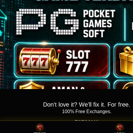
Don't love it? We'll fix it. For free.
100% Free Exchanges.
TOTO3000