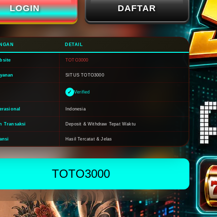
LOGIN
DAFTAR
NGAN
DETAIL
bsite
TOTO3000
ayanan
SITUS TOTO3000
Verified
erasional
Indonesia
 Transaksi
Deposit & Withdraw Tepat Waktu
ansi
Hasil Tercatat & Jelas
TOTO3000