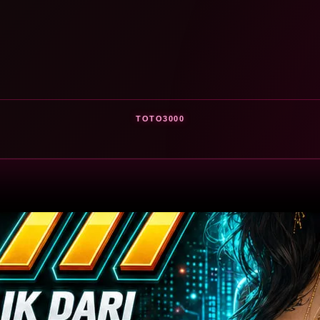
TOTO3000