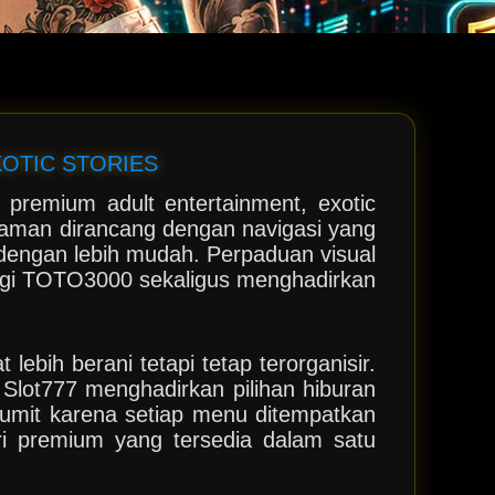
XOTIC STORIES
 premium adult entertainment, exotic
alaman dirancang dengan navigasi yang
dengan lebih mudah. Perpaduan visual
agi TOTO3000 sekaligus menghadirkan
ebih berani tetapi tetap terorganisir.
Slot777 menghadirkan pilihan hiburan
rumit karena setiap menu ditempatkan
i premium yang tersedia dalam satu