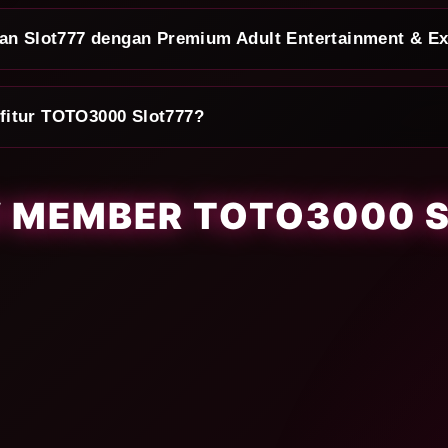
Slot777 dengan Premium Adult Entertainment & Exo
fitur TOTO3000 Slot777?
 MEMBER TOTO3000 