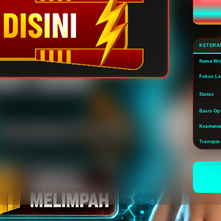
KETERA
Nama We
Fokus L
Status
Basis Op
Keamanan
Transpar