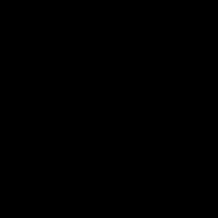
TOTO3000