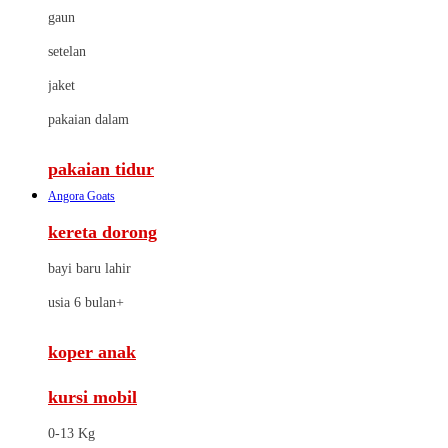
gaun
setelan
jaket
pakaian dalam
pakaian tidur
Angora Goats
kereta dorong
bayi baru lahir
usia 6 bulan+
koper anak
kursi mobil
0-13 Kg