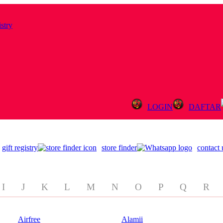
istry
LOGIN
DAFTAR
gift registry
store finder
contact 
I
J
K
L
M
N
O
P
Q
R
Airfree
Alamii