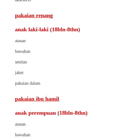
pakaian renang
anak laki-laki (18bln-8thn)
atasan
bawahan
setelan
jaket
pakaian dalam
pakaian ibu hamil
anak perempuan (18bln-8thn)
atasan
bawahan