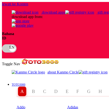
lewati ke Konten
download apps
gift reg
download app from:
Bahasa
ID
Toggle Nav
about Kanmo Circle
TOTO3000
A
B
C
D
E
F
G
H
Addo
Adidas