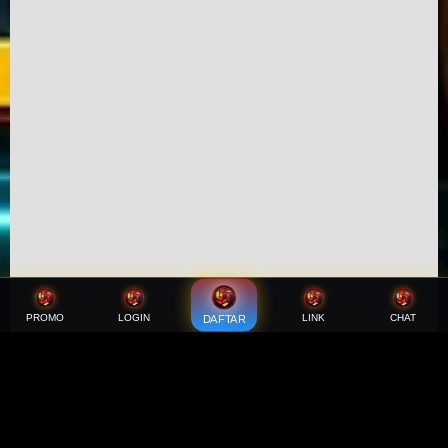
PROMO
LOGIN
LINK
CHAT
DAFTAR