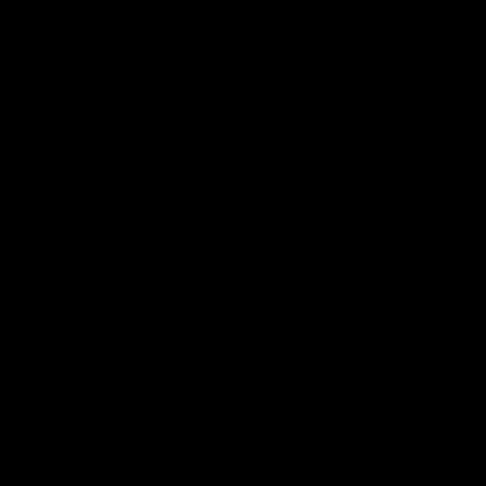
TOTO3000