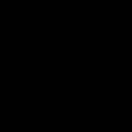
TOTO3000