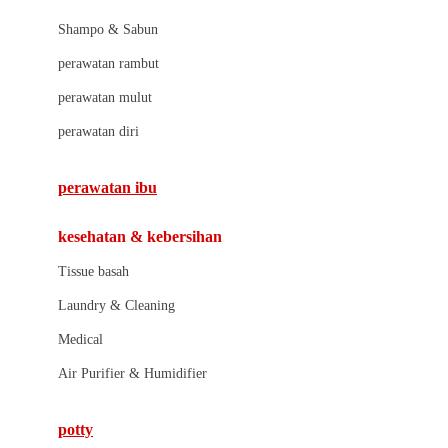
London Taxi
Shampo & Sabun
Love To Dream
perawatan rambut
perawatan mulut
M
perawatan diri
Magformers
Mama's Choice
perawatan ibu
Mamas&Papas
kesehatan & kebersihan
Mamaway
Tissue basah
Maxi Cosi
Laundry & Cleaning
Megabloks
Medical
Micro
Air Purifier & Humidifier
MiDeer
Mimi & Lula
potty
Mini Monkey